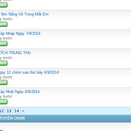
Sirô
: Đợi Nắng Về Trong Mắt Em
y trước
Sirô
Cập Nhập Ngày 7/9/2014
y trước
Sirô
 TÍCH TRUNG THU
y trước
Sirô
gày 12 chòm sao thứ bảy 6/9/2014
y trước
Sirô
Cập Nhật Ngày 6/9/2014
y trước
Sirô
12
13
14
»
 TUYỂN CHỌN