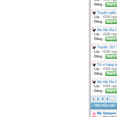
-
Đăng :
Huy's 
Truyện ngắn
-
Lúc :
4339 ngà
-
Đăng :
Huy's 
Me Hài Ola 
-
Lúc :
4348 ngà
-
Đăng :
Huy's 
Truyện: SỰ
-
Lúc :
4348 ngà
-
Đăng :
Huy's 
Tử vi hàng n
-
Lúc :
4349 ngà
-
Đăng :
Huy's 
Me Hài Ola 
-
Lúc :
4349 ngà
-
Đăng :
Huy's 
1
2
3
4
...
• TRUYỆN HAY
My Vampire