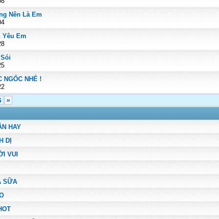
08
ng Nên Là Em
04
nh Yêu Em
28
 Sói
25
 NGỐC NHÉ !
22
6
»
́N HAY
 DỊ
̀I VUI
̀ SỮA
AO
HOT