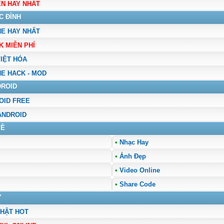
N HAY NHẤT
 ĐỈNH
E HAY NHẤT
MIỄN PHÍ
ỆT HÓA
E HACK - MOD
DROID
OID FREE
 ANDROID
Ề
•
Nhạc Hay
•
Ảnh Đẹp
•
Video Online
•
Share Code
Y
HẬT HOT