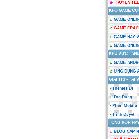
◆
TRUYỆN TEE
KHO GAME CỰC
♫
GAME ONLIN
♫
GAME CRACK 
♫
GAME HAY VI
♫
GAME ONLIN
KHU VỰC - AN
♫
GAME ANDR
♫
ỨNG DỤNG
GIẢI TRÍ - TẢI V
•
Themes ĐT
•
Ứng Dụng
•
Phim Mobile
•
Trình Duyệt
TỔNG HỢP HA
♫
BLOG CẬP N