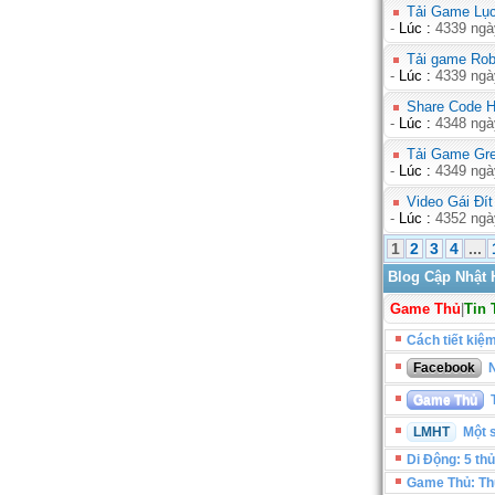
Tải Game Lục
-
Lúc :
4339 ngà
Tải game Rob
-
Lúc :
4339 ngà
Share Code H
-
Lúc :
4348 ngà
Tải Game Gre
-
Lúc :
4349 ngà
Video Gái Đít
-
Lúc :
4352 ngà
1
2
3
4
...
Blog Cập Nhật 
Game Thủ
|
Tin 
Cách tiết kiệ
Facebook
N
Game Thủ
T
LMHT
Một s
Di Động: 5 thủ
Game Thủ: Th