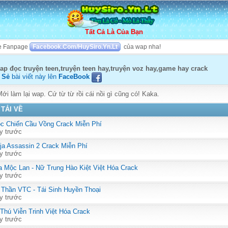
Tất Cả Là Của Bạn
ike Fanpage
Facebook.Com/HuySiro.Yn.Lt
của wap nha!
p đọc truyện teen,truyện teen hay,truyện voz hay,game hay crack
 Sẻ
bài viết này lên
FaceBook
́i làm lại wap. Cứ từ từ rồi cái nồi gì cũng có! Kaka.
 TẢI VỀ
c Chiến Cầu Vồng Crack Miễn Phí
y trước
ja Assassin 2 Crack Miễn Phí
y trước
 Mộc Lan - Nữ Trung Hào Kiệt Việt Hóa Crack
y trước
 Thần VTC - Tái Sinh Huyền Thoại
y trước
Thú Viễn Trinh Việt Hóa Crack
y trước