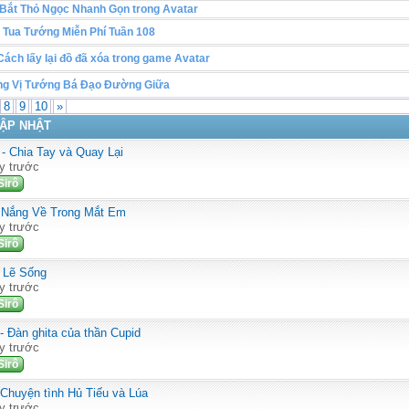
 Bắt Thỏ Ngọc Nhanh Gọn trong Avatar
Tua Tướng Miễn Phí Tuần 108
ách lấy lại đồ đã xóa trong game Avatar
g Vị Tướng Bá Đạo Đường Giữa
8
9
10
»
ẬP NHẬT
- Chia Tay và Quay Lại
y trước
Sirô
i Nắng Về Trong Mắt Em
y trước
Sirô
- Lẽ Sống
y trước
Sirô
- Đàn ghita của thần Cupid
y trước
Sirô
 Chuyện tình Hủ Tiếu và Lúa
y trước