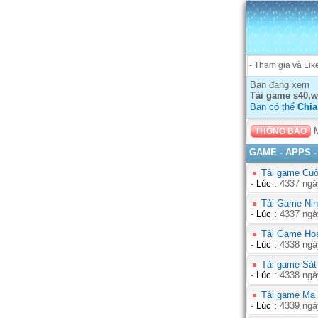
- Tham gia và L
Bạn đang xem
Tải game s40,wa
Bạn có thể
Chia
Mơ
THÔNG BÁO
GAME - APPS -
Tải game Cuộ
-
Lúc :
4337 ngà
Tải Game Nin
-
Lúc :
4337 ngà
Tải Game Hoa
-
Lúc :
4338 ngà
Tải game Sát
-
Lúc :
4338 ngà
Tải game Ma 
-
Lúc :
4339 ngà