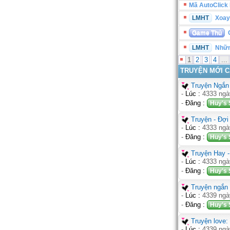
Mã AutoClick
LMHT
Xoay 
Game Thủ
C
LMHT
Nhữn
1
2
3
4
...
TRUYỆN MỚI C
Truyện Ngắn 
-
Lúc :
4333 ngà
-
Đăng :
Huy's 
Truyện - Đợ
-
Lúc :
4333 ngà
-
Đăng :
Huy's 
Truyện Hay 
-
Lúc :
4333 ngà
-
Đăng :
Huy's 
Truyện ngắn 
-
Lúc :
4339 ngà
-
Đăng :
Huy's 
Truyện love:
-
Lúc :
4339 ngà