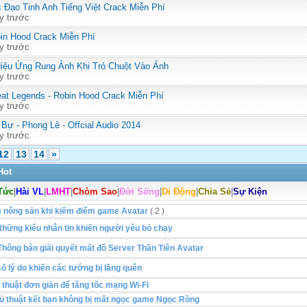
 Đạo Tinh Anh Tiếng Việt Crack Miễn Phí
y trước
in Hood Crack Miễn Phí
y trước
iệu Ứng Rung Ảnh Khi Trỏ Chuột Vào Ảnh
y trước
at Legends - Robin Hood Crack Miễn Phí
y trước
 Bự - Phong Lê - Offcial Audio 2014
y trước
12
13
14
»
Hot
Tức
|
Hài VL
|
LMHT
|
Chòm Sao
|
Đời Sống
|
Di Động
|
Chia Sẻ
|
Sự Kiện
m nông sản khi kiếm điểm game Avatar
( 2 )
hững kiểu nhắn tin khiến người yêu bỏ chạy
hông báo giải quyết mất đồ Server Thần Tiên Avatar
ố lý do khiến các tướng bị lãng quên
 thuật đơn giản để tăng tốc mạng Wi-Fi
ủ thuật kết bạn không bị mất ngọc game Ngọc Rồng