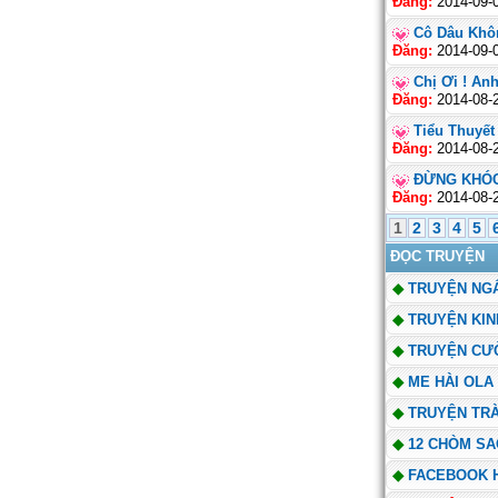
Đăng:
2014-09-
Cô Dâu Khô
Đăng:
2014-09-
Chị Ơi ! A
Đăng:
2014-08-
Tiểu Thuyết
Đăng:
2014-08-
ĐỪNG KHÓC
Đăng:
2014-08-
1
2
3
4
5
ĐỌC TRUYỆN
◆
TRUYỆN NGĂ
◆
TRUYỆN KINH
◆
TRUYỆN CƯƠ
◆
ME HÀI OLA
◆
TRUYỆN TRA
◆
12 CHÒM S
◆
FACEBOOK 